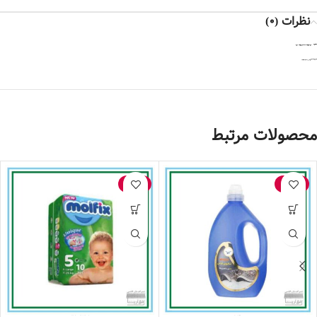
نظرات (0)
نقد و بررسی‌ها
اولین کسی باشید که دیدگاهی می نویسد “گچ مو”
هنوز بررسی‌ای ثبت نشده است.
برای فرستادن دیدگاه، باید
وارد شده
باشید.
محصولات مرتبط
-10%
-15%
شامپو فرش وایتکس (1000 گرم)
پوشک کامل بچه مولفیکس سایز 5 – 10 عددی (11تا25 کیلو گرم)