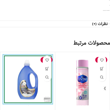
-چند منظوره
-ضد بو
* کالا در صورت باز نشدن پلمپ و صدمه ندیدن شامل مرجوعی می‌شود*
نظرات (0)
محصولات مرتبط
-15%
-18%
میسلار واتر مناسب پوست خشک Evim 210 میلی‌لیتر- کد 3025
شامپو فرش وایتکس (1000 گرم)