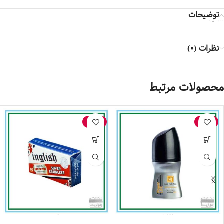
توضیحات
شماره 2 سفید کننده ضداب و مناسب پوست های حساس و پوشش دهی بالا و سبکی رو پوست
نظرات (0)
محصولات مرتبط
-20%
-16%
مام رول ضد تعریق مردانه مای مدل پاور لیفت- 50 میلی لیتر
تیغ سوپر استینلس – 10 عدد