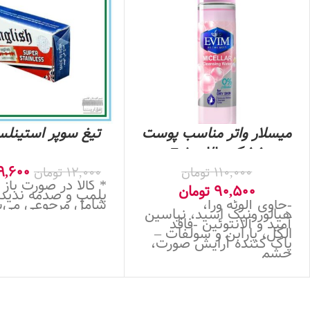
میسلار واتر مناسب پوست
خشک Evim 210
عدد
میلی‌لیتر- کد 3025
9,600
110,000
تومان
12,000
تومان
* کالا در صورت باز
90,500
تومان
پلمپ و صدمه ندید
-حاوی آلوئه ورا،
شامل مرجوعی می‌
هیالورونیک اسید، نیاسین
آمید و آلانتوئین -فاقد
الکل، پارابن و سولفات –
پاک کننده آرایش صورت،
چشم