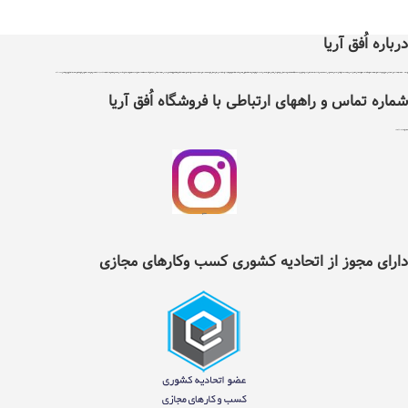
درباره اُفق آریا
اُفق آریا در سال 1399 با دریافت مجوز از اتحادیه کشوری کسب و کارهای مجازی ایران تاسیس شد .هدف اٌفق آریا درجهت توسعه آسایش، فرهنگ و حرکت در مسیر فناوری و بهبود بخشیدن به نحوه تامین کالاهای مورد نیاز و سلامت غذایی افراد با پایبندی به سه اصل ضمانت اصل بودن کالا ، ضمانت مرجوعی کلیه کالاها و پرداخت بعد از تحویل کالا ، می باشد ، اٌفق آریا دارای نماد اعتماد الکترونیک و تحت نظارت سازمان توسعه تجارت ایران می باشد. اٌفق آریا امکان خرید نیاز های مصرفی و روزانه خانواده شامل کلیه مواد غذایی و خوار وبار ،انواع نوشیدنی ها، تنقلات، لبنیات، مواد پروتئینی، انواع میوه و صیفی جات، مواد شوینده وبهداشتی ، آرایشی ، لوازم التحریر ، لوازم یدکی ، ابزار آلات و سایر کالاهای مجاز وقابل عرضه را با تنوع کافی و قیمت مناسب در دسترس عموم افراد قرار داده است . شما می توانید کلیه نیازهای روزانه خود را تنها با چند کلیک از طریق سایت و یا اپلیکیشن اٌفق آریا انتخاب و سفارش داده و در زمان دلخواه خود به صورت رایگان درب منزل تحویل بگیرید. در حال حاضر قابلیت خدمت‌رسانی به تمام نقاط شهرستان نیشابور را دارد و در آینده‌ای نزدیک دامنه‌ی موقعیت‌های تحت پوشش خود را گسترده‌تر خواهد کرد.لازم به ذکر است تمامی اجناس موجود درسایت اٌفق آریا دارای گارانتی و تعهد پشتیبانی مستقیم شرکت بازرگانی اٌفق آریا می باشند . تلفن 42217353
شماره تماس و راههای ارتباطی با فروشگاه اُفق آریا
شماره تلفن ثابت :
2217353(0514)
اینستگرام اُفق آریا
دارای مجوز از اتحادیه کشوری کسب وکارهای مجازی