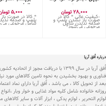
صورتی
طاها- ده عددی- ک
28,000
تومان
5,000
تومان
-کیفیت عالی * کالا در
* کالا در صورت باز
صورت باز نشدن پلمپ و
پلمپ و صدمه ندید
صدمه ندیدن شامل
شامل مرجوعی می‌
مرجوعی می‌شود*
درباره اُفق آریا
اُفق آریا در سال 1399 با دریافت م
فناوری و بهبود بخشیدن به نحوه تامین کالاهای مورد نی
بعد از تحویل کالا ، می باشد ، اٌفق آریا دارای نماد اع
روزانه خانواده شامل کلیه مواد غذایی و خوار وبار ،انو
لوازم التحریر ، لوازم یدکی ، ابزار آلات و سایر کالاه