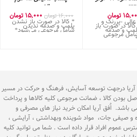
owner-HB
الفنت
15,0
تومان
15,000
تومان
16,000
تومان
الی -پررنگ و
* کالا در صورت باز نشدن
الا در صورت باز
پلمپ و صدمه ندیدن
مپ و صدمه
شامل مرجوعی می‌شود*
امل مرجوعی
.هدف اٌفق آریا درجهت توسعه آسایش، فرهنگ و حرکت در مسیر
اصل بودن کالا ، ضمانت مرجوعی کلیه کالاها و پرداخت
می باشد. اٌفق آریا امکان خرید نیاز های مصرفی و
میوه و صیفی جات، مواد شوینده وبهداشتی ، آرایشی ،
سترس عموم افراد قرار داده است . شما می توانید کلیه