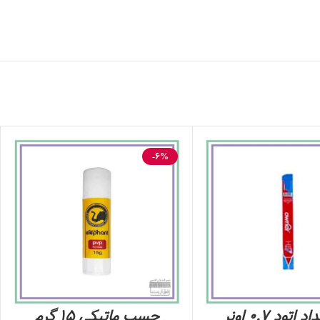
-6%
نوک مداد اتود 0.7 اونر
چسب ماتیکی 15 گرم