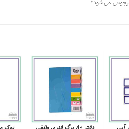
مرجوعی می‌شود*
 آبی
دفتر 80 برگ فنری طلقی