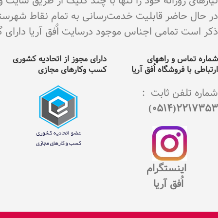
نیازهای روزانه خود را تنها با چند کلیک از طریق سایت 
در حال حاضر قابلیت خدمت‌رسانی به تمام نقاط شهرستان 
ذکر است تمامی اجناس موجود درسایت اٌفق آریا دارای گارانت
شماره تماس و راههای
دارای مجوز از اتحادیه کشوری
ارتباطی با فروشگاه اُفق آریا
کسب وکارهای مجازی
شماره تلفن ثابت :
2217353(0514)
اینستگرام
اُفق آریا