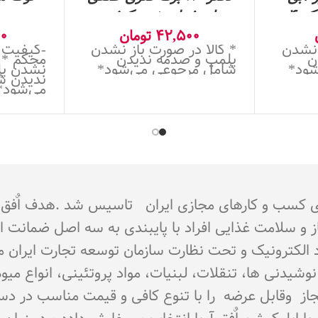
د 4
جلد شیار دنیز -کیفیت
42,500
تومان
عالی- رنگ آبی
00
 نشدن
* کالا در صورت باز نشدن
-کیفیت ع
ن
پلمپ و صدمه ندیدن
محکم * ک
شود*
شامل مرجوعی می‌شود*
نشدن پل
ندیدن ش
می‌شود*
جوز از اتحادیه کشوری کسب و کارهای مجازی ایران تاسیس شد 
از و سلامت غذایی افراد با پایبندی به سه اصل ضمانت 
تماد الکترونیک و تحت نظارت سازمان توسعه تجارت ایران 
اع نوشیدنی ها، تنقلات، لبنیات، مواد پروتئینی، انواع 
ای مجاز وقابل عرضه را با تنوع کافی و قیمت مناسب در د