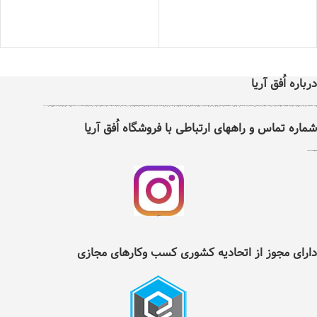
درباره اُفق آریا
اُفق آریا در سال 1399 با دریافت مجوز از اتحادیه کشوری کسب و کارهای مجازی ایران تاسیس شد .هدف اٌفق آریا درجهت توسعه آسایش، فرهنگ و حرکت در مسیر فناوری و بهبود بخشیدن به نحوه تامین کالاهای مورد نیاز و سلامت غذایی افراد با پایبندی به سه اصل ضمانت اصل بودن کالا ، ضمانت مرجوعی کلیه کالاها و پرداخت بعد از تحویل کالا ، می باشد ، اٌفق آریا دارای نماد اعتماد الکترونیک و تحت نظارت سازمان توسعه تجارت ایران می باشد. اٌفق آریا امکان خرید نیاز های مصرفی و روزانه خانواده شامل کلیه مواد غذایی و خوار وبار ،انواع نوشیدنی ها، تنقلات، لبنیات، مواد پروتئینی، انواع میوه و صیفی جات، مواد شوینده وبهداشتی ، آرایشی ، لوازم التحریر ، لوازم یدکی ، ابزار آلات و سایر کالاهای مجاز وقابل عرضه را با تنوع کافی و قیمت مناسب در دسترس عموم افراد قرار داده است . شما می توانید کلیه نیازهای روزانه خود را تنها با چند کلیک از طریق سایت و یا اپلیکیشن اٌفق آریا انتخاب و سفارش داده و در زمان دلخواه خود به صورت رایگان درب منزل تحویل بگیرید. در حال حاضر قابلیت خدمت‌رسانی به تمام نقاط شهرستان نیشابور را دارد و در آینده‌ای نزدیک دامنه‌ی موقعیت‌های تحت پوشش خود را گسترده‌تر خواهد کرد.لازم به ذکر است تمامی اجناس موجود درسایت اٌفق آریا دارای گارانتی و تعهد پشتیبانی مستقیم شرکت بازرگانی اٌفق آریا می باشند . تلفن 42217353
شماره تماس و راههای ارتباطی با فروشگاه اُفق آریا
شماره تلفن ثابت :
2217353(0514)
اینستگرام اُفق آریا
دارای مجوز از اتحادیه کشوری کسب وکارهای مجازی