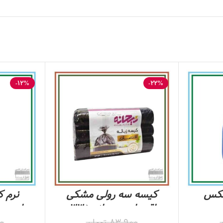
-12%
-22%
تکس
کیسه سه رولی مشکی
نرم 
اقتصادی ریحانه ( 33
مناسب م
عددی )
آسیب د
83,900
تومان
0