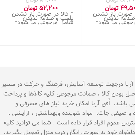
49,5
تومان
جینسینگ و کراتین (400
50گرمی
52,200
تومان
ر صورت باز نشدن
* کالا در صورت باز نشدن
میل)
صدمه ندیدن
پلمپ و صدمه ندیدن
جوعی می‌شود*
شامل مرجوعی می‌شود*
.هدف اٌفق آریا درجهت توسعه آسایش، فرهنگ و حرکت در مسیر
اصل بودن کالا ، ضمانت مرجوعی کلیه کالاها و پرداخت
می باشد. اٌفق آریا امکان خرید نیاز های مصرفی و
میوه و صیفی جات، مواد شوینده وبهداشتی ، آرایشی ،
سترس عموم افراد قرار داده است . شما می توانید کلیه
ن دلخواه خود به صورت رایگان درب منزل تحویل بگیرید.