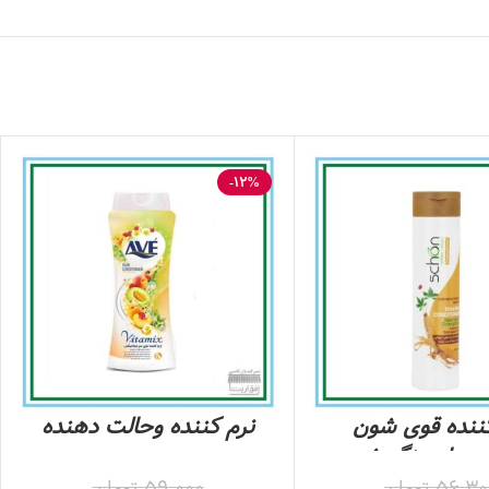
-12%
کننده قوی شون
نرم کننده وحالت دهنده
وهای رنگ شده و
موی
یده حاوی عصاره
سراوه(اسلیوویتامیکس)7
56,30
تومان
59,000
تومان