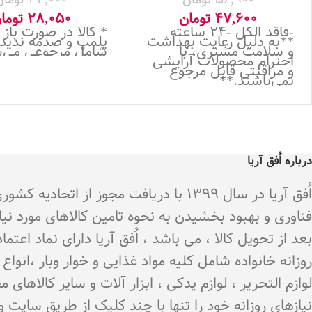
47,600
تومان
28,050
توما
-فاقد الکل -24 ساعته
* کالا در صورت باز
**به دلیل رعایت بهداشت
پلمپ و صدمه ندید
و سلامت مشتری، با
شامل مرجوعی می‌
احترام محصولات آرایشی
و مراقبتی قابل مرجوع
نمی‌باشند.**
درباره اُفق آریا
اُفق آریا در سال 1399 با دریافت م
فناوری و بهبود بخشیدن به نحوه تامین کالاهای مورد نی
بعد از تحویل کالا ، می باشد ، اٌفق آریا دارای نماد اع
روزانه خانواده شامل کلیه مواد غذایی و خوار وبار ،انو
لوازم التحریر ، لوازم یدکی ، ابزار آلات و سایر کالاه
نیازهای روزانه خود را تنها با چند کلیک از طریق سایت 