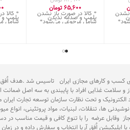
ن
65,600
تومان
00
 نشدن
* کالا در صورت باز نشدن
* کالا د
ن
پلمپ و صدمه ندیدن
پلمپ و 
شود*
شامل مرجوعی می‌شود*
شامل مر
جوز از اتحادیه کشوری کسب و کارهای مجازی ایران تاسیس شد 
از و سلامت غذایی افراد با پایبندی به سه اصل ضمانت 
تماد الکترونیک و تحت نظارت سازمان توسعه تجارت ایران 
اع نوشیدنی ها، تنقلات، لبنیات، مواد پروتئینی، انواع 
ای مجاز وقابل عرضه را با تنوع کافی و قیمت مناسب در د
و یا اپلیکیشن اٌفق آریا انتخاب و سفارش داده و در زما