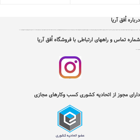
درباره اُفق آریا
اُفق آریا در سال 1399 با دریافت مجوز از اتحادیه کشوری کسب و کارهای مجازی ایران تاسیس شد .هدف اٌفق آریا درجهت توسعه آسایش، فرهنگ و حرکت در مسیر فناوری و بهبود بخشیدن به نحوه تامین کالاهای مورد نیاز و سلامت غذایی افراد با پایبندی به سه اصل ضمانت اصل بودن کالا ، ضمانت مرجوعی کلیه کالاها و پرداخت بعد از تحویل کالا ، می باشد ، اٌفق آریا دارای نماد اعتماد الکترونیک و تحت نظارت سازمان توسعه تجارت ایران می باشد. اٌفق آریا امکان خرید نیاز های مصرفی و روزانه خانواده شامل کلیه مواد غذایی و خوار وبار ،انواع نوشیدنی ها، تنقلات، لبنیات، مواد پروتئینی، انواع میوه و صیفی جات، مواد شوینده وبهداشتی ، آرایشی ، لوازم التحریر ، لوازم یدکی ، ابزار آلات و سایر کالاهای مجاز وقابل عرضه را با تنوع کافی و قیمت مناسب در دسترس عموم افراد قرار داده است . شما می توانید کلیه نیازهای روزانه خود را تنها با چند کلیک از طریق سایت و یا اپلیکیشن اٌفق آریا انتخاب و سفارش داده و در زمان دلخواه خود به صورت رایگان درب منزل تحویل بگیرید. در حال حاضر قابلیت خدمت‌رسانی به تمام نقاط شهرستان نیشابور را دارد و در آینده‌ای نزدیک دامنه‌ی موقعیت‌های تحت پوشش خود را گسترده‌تر خواهد کرد.لازم به ذکر است تمامی اجناس موجود درسایت اٌفق آریا دارای گارانتی و تعهد پشتیبانی مستقیم شرکت بازرگانی اٌفق آریا می باشند . تلفن 42217353
شماره تماس و راههای ارتباطی با فروشگاه اُفق آریا
شماره تلفن ثابت :
2217353(0514)
اینستگرام اُفق آریا
دارای مجوز از اتحادیه کشوری کسب وکارهای مجازی