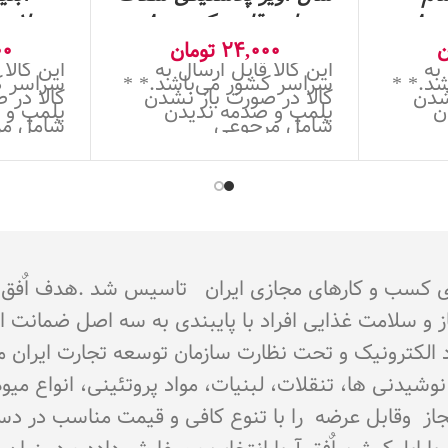
طرح قلب- کد 8000
پلاستی
ن
24,000
تومان
00
 به
این کالا قابل ارسال به
این کالا 
د.* *
سراسر کشور می‌باشد.* *
سراسر ک
شدن
کالا در صورت باز نشدن
کالا در 
ن
پلمپ و صدمه ندیدن
پلمپ و 
شامل مرجوعی
شامل م
جوز از اتحادیه کشوری کسب و کارهای مجازی ایران تاسیس شد 
از و سلامت غذایی افراد با پایبندی به سه اصل ضمانت 
تماد الکترونیک و تحت نظارت سازمان توسعه تجارت ایران 
اع نوشیدنی ها، تنقلات، لبنیات، مواد پروتئینی، انواع 
ای مجاز وقابل عرضه را با تنوع کافی و قیمت مناسب در د