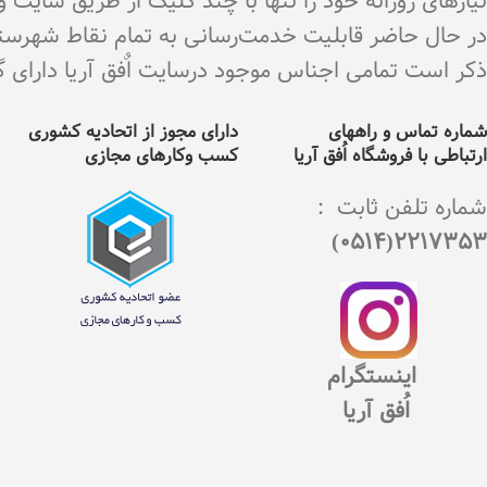
نیازهای روزانه خود را تنها با چند کلیک از طریق سایت 
در حال حاضر قابلیت خدمت‌رسانی به تمام نقاط شهرستان 
ذکر است تمامی اجناس موجود درسایت اٌفق آریا دارای گارانت
شماره تماس و راههای
دارای مجوز از اتحادیه کشوری
ارتباطی با فروشگاه اُفق آریا
کسب وکارهای مجازی
شماره تلفن ثابت :
2217353(0514)
اینستگرام
اُفق آریا