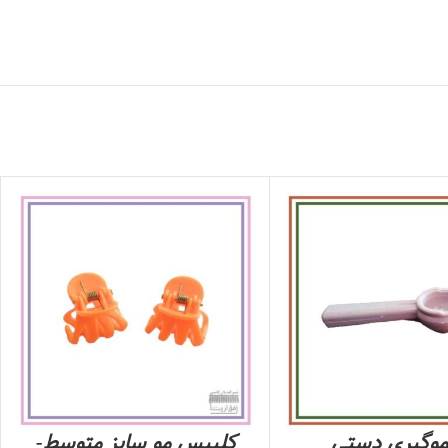
موگیری دستی
کلیپس مو سایز متوسط-