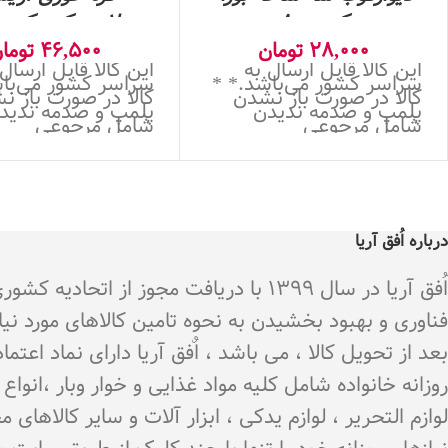
کد 8000
پلاستیکی- کد 8000
28,000
تومان
46,500
توما
این کالا قابل ارسال به
این کالا قابل ارسال
سراسر کشور می‌باشد.* *
سراسر کشور می‌باش
کالا در صورت باز نشدن
کالا در صورت باز ن
پلمپ و صدمه ندیدن
پلمپ و صدمه ندید
شامل مرجوعی
شامل مرجوعی
درباره اُفق آریا
اُفق آریا در سال 1399 با دریافت م
فناوری و بهبود بخشیدن به نحوه تامین کالاهای مورد نی
بعد از تحویل کالا ، می باشد ، اٌفق آریا دارای نماد اع
روزانه خانواده شامل کلیه مواد غذایی و خوار وبار ،انو
لوازم التحریر ، لوازم یدکی ، ابزار آلات و سایر کالاه