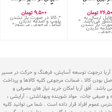
کی- کد 8000
رنگ نارنجی- 4 عددی
26,5
تومان
9,500
تومان
قابل ارسال به
* کالا در صورت باز نشدن
شور می‌باشد. *
پلمپ و صدمه ندیدن
صورت باز نشدن
شامل مرجوعی می‌شود*
صدمه ندیدن
رجوعی
.هدف اٌفق آریا درجهت توسعه آسایش، فرهنگ و حرکت در مسیر
اصل بودن کالا ، ضمانت مرجوعی کلیه کالاها و پرداخت
می باشد. اٌفق آریا امکان خرید نیاز های مصرفی و
میوه و صیفی جات، مواد شوینده وبهداشتی ، آرایشی ،
سترس عموم افراد قرار داده است . شما می توانید کلیه