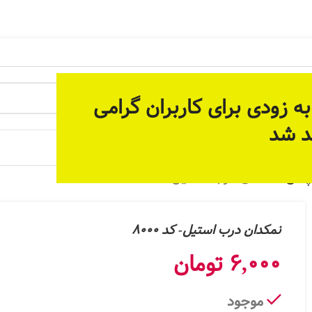
 آماده سازی بستر مناسب برای ارائه خدمات پیوسته و دائمی م
ه زودی برای کاربران گرامی
د شد
 جات
پاش
نمکدان درب استیل- کد 8000
نمکدان درب استیل- کد 8000
6,000
تومان
موجود