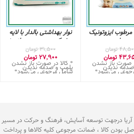
مرطوب ایزوتونیک
نوار بهداشتی بالدار با لایه
س مناسب پوست
مشبک پنبه ریز – روزانه (
اس – 60برگ
سایز بزرگ 10 عددی)
48,50
تومان
31,500
تومان
43,6
تومان
27,900
تومان
ر صورت باز نشدن
* کالا در صورت باز نشدن
صدمه ندیدن
پلمپ و صدمه ندیدن
جوعی می‌شود*
شامل مرجوعی می‌شود*
.هدف اٌفق آریا درجهت توسعه آسایش، فرهنگ و حرکت در مسیر
اصل بودن کالا ، ضمانت مرجوعی کلیه کالاها و پرداخت