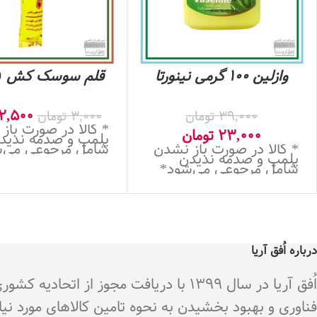
وازلین 100 گرمی نینورتا
قلم سوسک کش (1 عدد)
2,500
39,000
تومان
3,000
تومان
* کالا در صورت باز
23,000
تومان
پلمپ و صدمه ندید
* کالا در صورت باز نشدن
شامل مرجوعی می‌
پلمپ و صدمه ندیدن
شامل مرجوعی می‌شود*
درباره اُفق آریا
اُفق آریا در سال 1399 با دریافت م
فناوری و بهبود بخشیدن به نحوه تامین کالاهای مورد نی