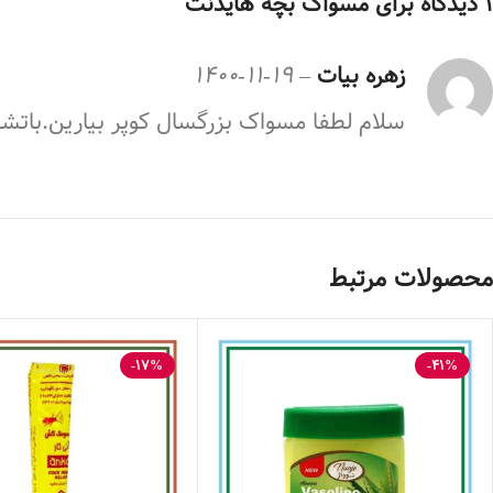
1 دیدگاه برای
مسواک بچه هایدنت
زهره بیات
–
1400-11-19
سلام لطفا مسواک بزرگسال کوپر بیارین.باتش
محصولات مرتبط
-17%
-41%