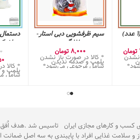
سیم ظرفشویی دبی استار-
دستمال 
17 گرم
مولفیک
تومان
8,000
تومان
های حس
0
 نشدن
* کالا در صورت باز نشدن
50
ن
پلمپ و صدمه ندیدن
شود*
شامل مرجوعی می‌شود*
* کالا د
پلمپ و 
شامل مر
جوز از اتحادیه کشوری کسب و کارهای مجازی ایران تاسیس شد 
از و سلامت غذایی افراد با پایبندی به سه اصل ضمانت 