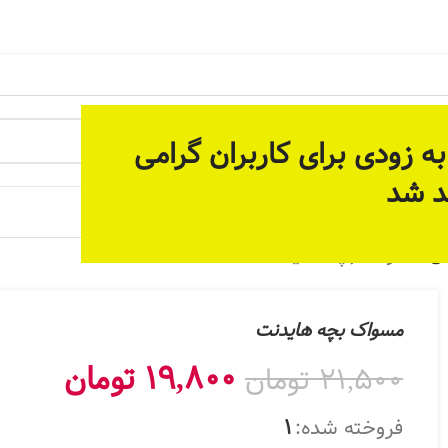
 آماده سازی بستر مناسب برای ارائه خدمات پیوسته و دائمی م
ه زودی برای کاربران گرامی
د شد
 جات
ن
مسواک بچه هایدنت
مسواک بچه هایدنت
19,800
تومان
21,500
تومان
فروخته شده:
1