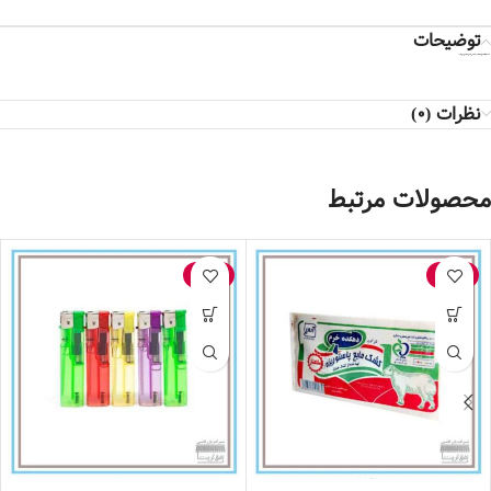
توضیحات
* کالا در صورت باز نشدن پلمپ و صدمه ندیدن شامل مرجوعی می‌شود*
نظرات (0)
محصولات مرتبط
-10%
-12%
کشک پاکتی مایع پاستوریزه دهکده خرم (200گرم)
فندک شفاف 1 عددی