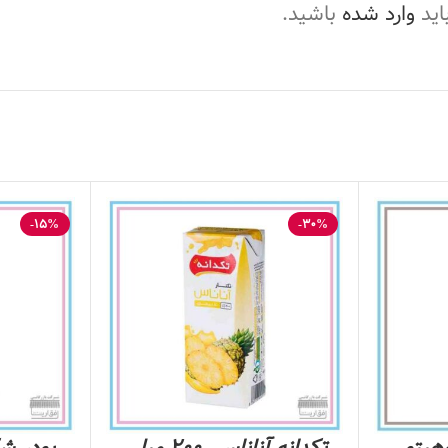
اید
وارد شده
باشید.
-15%
-30%