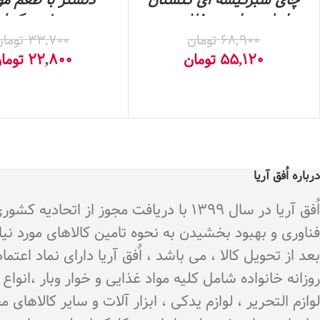
چای سبزکیسه ای گلستان
دلستر با طعم مو
با طعم دارچین25عددی
بهنوش- یک لی
68,900
تومان
33,700
تومان
55,120
تومان
22,800
توما
درباره اُفق آریا
اُفق آریا در سال 1399 با دریافت م
فناوری و بهبود بخشیدن به نحوه تامین کالاهای مورد نی
بعد از تحویل کالا ، می باشد ، اٌفق آریا دارای نماد اع
روزانه خانواده شامل کلیه مواد غذایی و خوار وبار ،انو
لوازم التحریر ، لوازم یدکی ، ابزار آلات و سایر کالاه