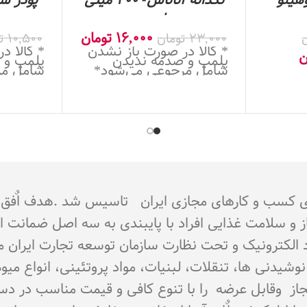
هیتو
تکدانه آناناس- 200 میلی
پودر ش
تر
لیتر
16,000
تومان
23,000
تومان
10,500
ت
* کالا در صورت باز نشدن
* کالا د
ن
پلمپ و صدمه ندیدن
پلمپ و 
شامل مرجوعی می‌شود*
شامل مر
جوز از اتحادیه کشوری کسب و کارهای مجازی ایران تاسیس شد 
از و سلامت غذایی افراد با پایبندی به سه اصل ضمانت 
تماد الکترونیک و تحت نظارت سازمان توسعه تجارت ایران 
اع نوشیدنی ها، تنقلات، لبنیات، مواد پروتئینی، انواع 
ای مجاز وقابل عرضه را با تنوع کافی و قیمت مناسب در د