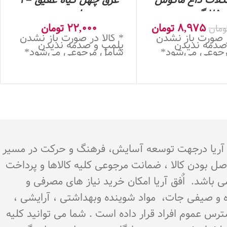
کلات داغ ماگوش
عرق چهل گیاه عقیق – 1
25 گرم
لیتری
8,975
تومان
22,000
تومان
ومان
ر صورت باز نشدن
* کالا در صورت باز نشدن
صدمه ندیدن
پلمپ و صدمه ندیدن
جوعی می‌شود*
شامل مرجوعی می‌شود*
.هدف اٌفق آریا درجهت توسعه آسایش، فرهنگ و حرکت در مسیر
اصل بودن کالا ، ضمانت مرجوعی کلیه کالاها و پرداخت
می باشد. اٌفق آریا امکان خرید نیاز های مصرفی و
میوه و صیفی جات، مواد شوینده وبهداشتی ، آرایشی ،
سترس عموم افراد قرار داده است . شما می توانید کلیه