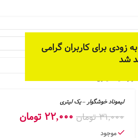
 آماده سازی بستر مناسب برای ارائه خدمات پیوسته و دائمی م
ه زودی برای کاربران گرامی
د شد
 جات
وار – یک لیتری
لیموناد خوشگوار – یک لیتری
22,000
تومان
31,000
تومان
موجود