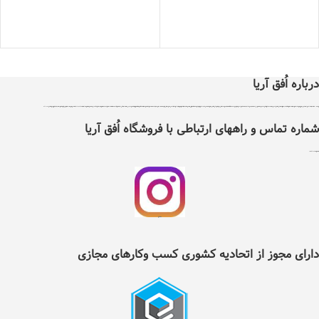
درباره اُفق آریا
اُفق آریا در سال 1399 با دریافت مجوز از اتحادیه کشوری کسب و کارهای مجازی ایران تاسیس شد .هدف اٌفق آریا درجهت توسعه آسایش، فرهنگ و حرکت در مسیر فناوری و بهبود بخشیدن به نحوه تامین کالاهای مورد نیاز و سلامت غذایی افراد با پایبندی به سه اصل ضمانت اصل بودن کالا ، ضمانت مرجوعی کلیه کالاها و پرداخت بعد از تحویل کالا ، می باشد ، اٌفق آریا دارای نماد اعتماد الکترونیک و تحت نظارت سازمان توسعه تجارت ایران می باشد. اٌفق آریا امکان خرید نیاز های مصرفی و روزانه خانواده شامل کلیه مواد غذایی و خوار وبار ،انواع نوشیدنی ها، تنقلات، لبنیات، مواد پروتئینی، انواع میوه و صیفی جات، مواد شوینده وبهداشتی ، آرایشی ، لوازم التحریر ، لوازم یدکی ، ابزار آلات و سایر کالاهای مجاز وقابل عرضه را با تنوع کافی و قیمت مناسب در دسترس عموم افراد قرار داده است . شما می توانید کلیه نیازهای روزانه خود را تنها با چند کلیک از طریق سایت و یا اپلیکیشن اٌفق آریا انتخاب و سفارش داده و در زمان دلخواه خود به صورت رایگان درب منزل تحویل بگیرید. در حال حاضر قابلیت خدمت‌رسانی به تمام نقاط شهرستان نیشابور را دارد و در آینده‌ای نزدیک دامنه‌ی موقعیت‌های تحت پوشش خود را گسترده‌تر خواهد کرد.لازم به ذکر است تمامی اجناس موجود درسایت اٌفق آریا دارای گارانتی و تعهد پشتیبانی مستقیم شرکت بازرگانی اٌفق آریا می باشند . تلفن 42217353
شماره تماس و راههای ارتباطی با فروشگاه اُفق آریا
شماره تلفن ثابت :
2217353(0514)
اینستگرام اُفق آریا
دارای مجوز از اتحادیه کشوری کسب وکارهای مجازی