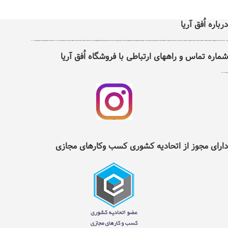
درباره اُفق آریا
اُفق آریا در سال 1399 با دریافت مجوز از اتحادیه کشوری کسب و کارهای مجازی ایران تاسیس شد .هدف اٌفق آریا درجهت توسعه آسایش، فرهنگ و حرکت در مسیر فناوری و بهبود بخشیدن به نحوه تامین کالاهای مورد نیاز و سلامت غذایی افراد با پایبندی به سه اصل ضمانت اصل بودن کالا ، ضمانت مرجوعی کلیه کالاها و پرداخت بعد از تحویل کالا ، می باشد ، اٌفق آریا دارای نماد اعتماد الکترونیک و تحت نظارت سازمان توسعه تجارت ایران می باشد. اٌفق آریا امکان خرید نیاز های مصرفی و روزانه خانواده شامل کلیه مواد غذایی و خوار وبار ،انواع نوشیدنی ها، تنقلات، لبنیات، مواد پروتئینی، انواع میوه و صیفی جات، مواد شوینده وبهداشتی ، آرایشی ، لوازم التحریر ، لوازم یدکی ، ابزار آلات و سایر کالاهای مجاز وقابل عرضه را با تنوع کافی و قیمت مناسب در دسترس عموم افراد قرار داده است . شما می توانید کلیه نیازهای روزانه خود را تنها با چند کلیک از طریق سایت و یا اپلیکیشن اٌفق آریا انتخاب و سفارش داده و در زمان دلخواه خود به صورت رایگان درب منزل تحویل بگیرید. در حال حاضر قابلیت خدمت‌رسانی به تمام نقاط شهرستان نیشابور را دارد و در آینده‌ای نزدیک دامنه‌ی موقعیت‌های تحت پوشش خود را گسترده‌تر خواهد کرد.لازم به ذکر است تمامی اجناس موجود درسایت اٌفق آریا دارای گارانتی و تعهد پشتیبانی مستقیم شرکت بازرگانی اٌفق آریا می باشند . تلفن 42217353
شماره تماس و راههای ارتباطی با فروشگاه اُفق آریا
شماره تلفن ثابت :
2217353(0514)
اینستگرام اُفق آریا
دارای مجوز از اتحادیه کشوری کسب وکارهای مجازی