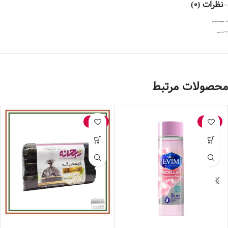
نظرات (0)
نقد و بررسی‌ها
اولین کسی باشید که دیدگاهی می نویسد “حنا هندی”
هنوز بررسی‌ای ثبت نشده است.
برای فرستادن دیدگاه، باید
وارد شده
باشید.
محصولات مرتبط
-22%
-18%
میسلار واتر مناسب پوست خشک Evim 210 میلی‌لیتر- کد 3025
کیسه سه رولی مشکی اقتصادی ریحانه ( 33 عددی )