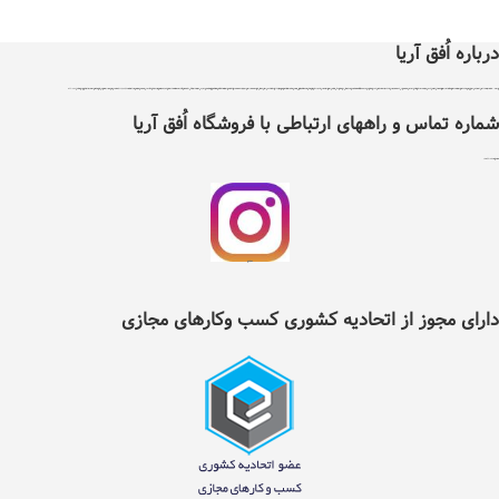
درباره اُفق آریا
اُفق آریا در سال 1399 با دریافت مجوز از اتحادیه کشوری کسب و کارهای مجازی ایران تاسیس شد .هدف اٌفق آریا درجهت توسعه آسایش، فرهنگ و حرکت در مسیر فناوری و بهبود بخشیدن به نحوه تامین کالاهای مورد نیاز و سلامت غذایی افراد با پایبندی به سه اصل ضمانت اصل بودن کالا ، ضمانت مرجوعی کلیه کالاها و پرداخت بعد از تحویل کالا ، می باشد ، اٌفق آریا دارای نماد اعتماد الکترونیک و تحت نظارت سازمان توسعه تجارت ایران می باشد. اٌفق آریا امکان خرید نیاز های مصرفی و روزانه خانواده شامل کلیه مواد غذایی و خوار وبار ،انواع نوشیدنی ها، تنقلات، لبنیات، مواد پروتئینی، انواع میوه و صیفی جات، مواد شوینده وبهداشتی ، آرایشی ، لوازم التحریر ، لوازم یدکی ، ابزار آلات و سایر کالاهای مجاز وقابل عرضه را با تنوع کافی و قیمت مناسب در دسترس عموم افراد قرار داده است . شما می توانید کلیه نیازهای روزانه خود را تنها با چند کلیک از طریق سایت و یا اپلیکیشن اٌفق آریا انتخاب و سفارش داده و در زمان دلخواه خود به صورت رایگان درب منزل تحویل بگیرید. در حال حاضر قابلیت خدمت‌رسانی به تمام نقاط شهرستان نیشابور را دارد و در آینده‌ای نزدیک دامنه‌ی موقعیت‌های تحت پوشش خود را گسترده‌تر خواهد کرد.لازم به ذکر است تمامی اجناس موجود درسایت اٌفق آریا دارای گارانتی و تعهد پشتیبانی مستقیم شرکت بازرگانی اٌفق آریا می باشند . تلفن 42217353
شماره تماس و راههای ارتباطی با فروشگاه اُفق آریا
شماره تلفن ثابت :
2217353(0514)
اینستگرام اُفق آریا
دارای مجوز از اتحادیه کشوری کسب وکارهای مجازی