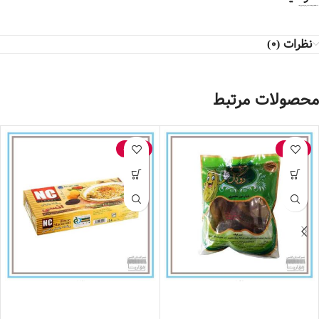
* کالا در صورت باز نشدن پلمپ و صدمه ندیدن شامل مرجوعی می‌شود*
نظرات (0)
محصولات مرتبط
-25%
-24%
خیارشور تخمیری رویال- 300 گرم
رشته پلویی انسی- 500 گرم