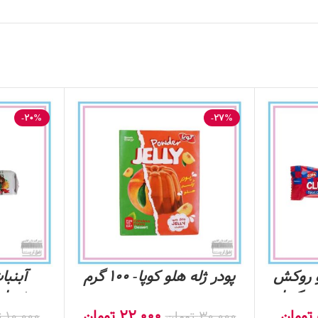
-20%
-27%
 و روکش
پودر ژله هلو کوپا- 100 گرم
آبنبا
 کوپا-
نعنایی آ
تومان
22,000
تومان
30,000
تومان
10,000
ت