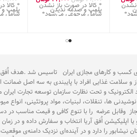
 نشدن
* کالا در صورت باز نشدن
* کالا د
ن
پلمپ و صدمه ندیدن
پلمپ و 
شود*
شامل مرجوعی می‌شود*
شامل مر
جوز از اتحادیه کشوری کسب و کارهای مجازی ایران تاسیس شد 
از و سلامت غذایی افراد با پایبندی به سه اصل ضمانت 
تماد الکترونیک و تحت نظارت سازمان توسعه تجارت ایران 
اع نوشیدنی ها، تنقلات، لبنیات، مواد پروتئینی، انواع 
ای مجاز وقابل عرضه را با تنوع کافی و قیمت مناسب در د
و یا اپلیکیشن اٌفق آریا انتخاب و سفارش داده و در زما
نیشابور را دارد و در آینده‌ای نزدیک دامنه‌ی موقعیت