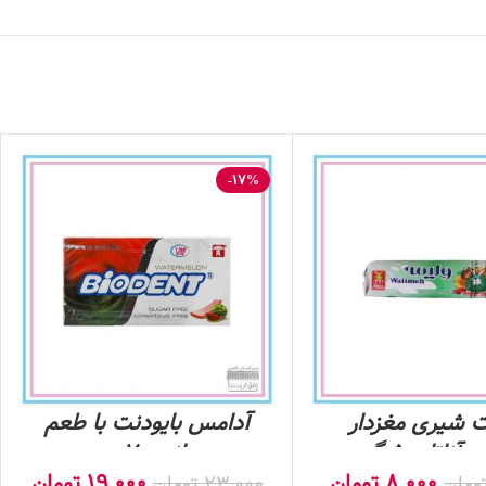
-17%
ت شیری مغزدار
آدامس بایودنت با طعم
ناتا- 50 گرم
هندوانه – 7 عددی
8,000
تومان
19,000
تومان
ومان
23,000
تومان