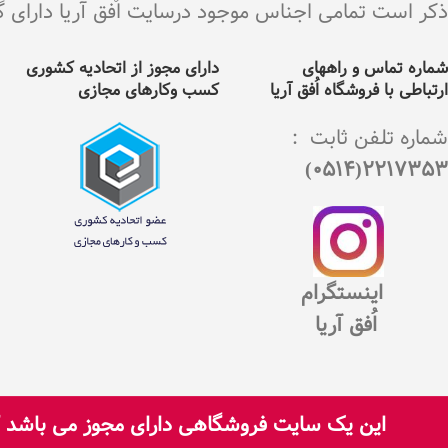
ذکر است تمامی اجناس موجود درسایت اٌفق آریا دارای گارانت
شماره تماس و راههای
دارای مجوز از اتحادیه کشوری
ارتباطی با فروشگاه اُفق آریا
کسب وکارهای مجازی
شماره تلفن ثابت :
2217353(0514)
اینستگرام
اُفق آریا
این یک سایت فروشگاهی دارای مجوز می باشد که
تمامی حقوق برای سایت اُفق آریا محفوظ است.