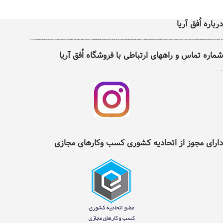
درباره اُفق آریا
اُفق آریا در سال 1399 با دریافت مجوز از اتحادیه کشوری کسب و کارهای مجازی ایران تاسیس شد .هدف اٌفق آریا درجهت توسعه آسایش، فرهنگ و حرکت در مسیر فناوری و بهبود بخشیدن به نحوه تامین کالاهای مورد نیاز و سلامت غذایی افراد با پایبندی به سه اصل ضمانت اصل بودن کالا ، ضمانت مرجوعی کلیه کالاها و پرداخت بعد از تحویل کالا ، می باشد ، اٌفق آریا دارای نماد اعتماد الکترونیک و تحت نظارت سازمان توسعه تجارت ایران می باشد. اٌفق آریا امکان خرید نیاز های مصرفی و روزانه خانواده شامل کلیه مواد غذایی و خوار وبار ،انواع نوشیدنی ها، تنقلات، لبنیات، مواد پروتئینی، انواع میوه و صیفی جات، مواد شوینده وبهداشتی ، آرایشی ، لوازم التحریر ، لوازم یدکی ، ابزار آلات و سایر کالاهای مجاز وقابل عرضه را با تنوع کافی و قیمت مناسب در دسترس عموم افراد قرار داده است . شما می توانید کلیه نیازهای روزانه خود را تنها با چند کلیک از طریق سایت و یا اپلیکیشن اٌفق آریا انتخاب و سفارش داده و در زمان دلخواه خود به صورت رایگان درب منزل تحویل بگیرید. در حال حاضر قابلیت خدمت‌رسانی به تمام نقاط شهرستان نیشابور را دارد و در آینده‌ای نزدیک دامنه‌ی موقعیت‌های تحت پوشش خود را گسترده‌تر خواهد کرد.لازم به ذکر است تمامی اجناس موجود درسایت اٌفق آریا دارای گارانتی و تعهد پشتیبانی مستقیم شرکت بازرگانی اٌفق آریا می باشند . تلفن 42217353
شماره تماس و راههای ارتباطی با فروشگاه اُفق آریا
شماره تلفن ثابت :
2217353(0514)
اینستگرام اُفق آریا
دارای مجوز از اتحادیه کشوری کسب وکارهای مجازی