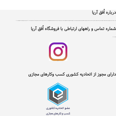
درباره اُفق آریا
اُفق آریا در سال 1399 با دریافت مجوز از اتحادیه کشوری کسب و کارهای مجازی ایران تاسیس شد .هدف اٌفق آریا درجهت توسعه آسایش، فرهنگ و حرکت در مسیر فناوری و بهبود بخشیدن به نحوه تامین کالاهای مورد نیاز و سلامت غذایی افراد با پایبندی به سه اصل ضمانت اصل بودن کالا ، ضمانت مرجوعی کلیه کالاها و پرداخت بعد از تحویل کالا ، می باشد ، اٌفق آریا دارای نماد اعتماد الکترونیک و تحت نظارت سازمان توسعه تجارت ایران می باشد. اٌفق آریا امکان خرید نیاز های مصرفی و روزانه خانواده شامل کلیه مواد غذایی و خوار وبار ،انواع نوشیدنی ها، تنقلات، لبنیات، مواد پروتئینی، انواع میوه و صیفی جات، مواد شوینده وبهداشتی ، آرایشی ، لوازم التحریر ، لوازم یدکی ، ابزار آلات و سایر کالاهای مجاز وقابل عرضه را با تنوع کافی و قیمت مناسب در دسترس عموم افراد قرار داده است . شما می توانید کلیه نیازهای روزانه خود را تنها با چند کلیک از طریق سایت و یا اپلیکیشن اٌفق آریا انتخاب و سفارش داده و در زمان دلخواه خود به صورت رایگان درب منزل تحویل بگیرید. در حال حاضر قابلیت خدمت‌رسانی به تمام نقاط شهرستان نیشابور را دارد و در آینده‌ای نزدیک دامنه‌ی موقعیت‌های تحت پوشش خود را گسترده‌تر خواهد کرد.لازم به ذکر است تمامی اجناس موجود درسایت اٌفق آریا دارای گارانتی و تعهد پشتیبانی مستقیم شرکت بازرگانی اٌفق آریا می باشند . تلفن 42217353
شماره تماس و راههای ارتباطی با فروشگاه اُفق آریا
شماره تلفن ثابت :
2217353(0514)
اینستگرام اُفق آریا
دارای مجوز از اتحادیه کشوری کسب وکارهای مجازی