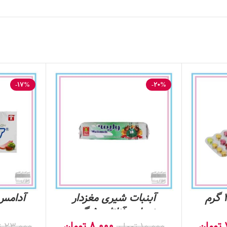
-17%
-20%
آبنبات شیری مغزدار
آدامس 
نعنایی آناتا- 50 گرم
هندوان
تومان
8,000
تومان
10,000
تومان
23,000
ت