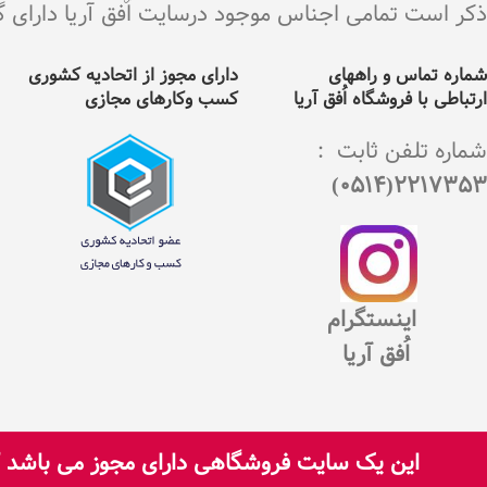
ذکر است تمامی اجناس موجود درسایت اٌفق آریا دارای گارانت
شماره تماس و راههای
دارای مجوز از اتحادیه کشوری
ارتباطی با فروشگاه اُفق آریا
کسب وکارهای مجازی
شماره تلفن ثابت :
2217353(0514)
اینستگرام
اُفق آریا
این یک سایت فروشگاهی دارای مجوز می باشد که
تمامی حقوق برای سایت اُفق آریا محفوظ است.