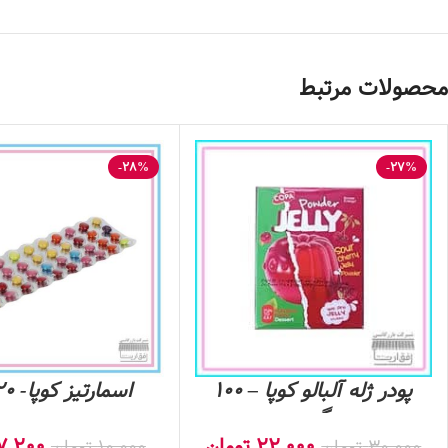
محصولات مرتبط
-28%
-27%
پودر ژله آلبالو کوپا – 100
اسمارتیز کوپا- 20 گرم
گرم
22,000
تومان
7,200
30,000
تومان
10,000
تومان