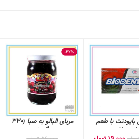
-32%
بایودنت با طعم
مربای البالو به صبا (330
ه – 7 عددی
گرم)
19,000
تومان
ومان
56,000
تومان