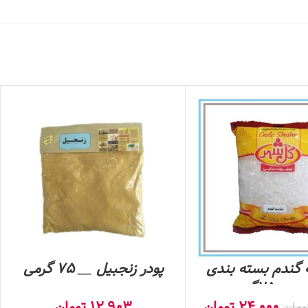
گندم بسته بندی
پودر زنجبیل __ 75 گرمی
_250گرمی
24,000
تومان
12,903
تومان
ومان