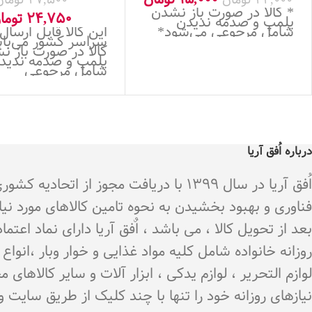
* کالا در صورت باز نشدن
24,750
توما
پلمپ و صدمه ندیدن
شامل مرجوعی می‌شود*
این کالا قابل ارسال
سراسر کشور می‌باش
کالا در صورت باز ن
پلمپ و صدمه ندید
شامل مرجوعی
درباره اُفق آریا
اُفق آریا در سال 1399 با دریافت م
فناوری و بهبود بخشیدن به نحوه تامین کالاهای مورد نی
بعد از تحویل کالا ، می باشد ، اٌفق آریا دارای نماد اع
روزانه خانواده شامل کلیه مواد غذایی و خوار وبار ،انو
لوازم التحریر ، لوازم یدکی ، ابزار آلات و سایر کالاه
نیازهای روزانه خود را تنها با چند کلیک از طریق سایت 