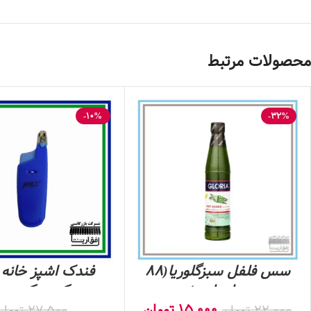
محصولات مرتبط
-10%
-32%
سس فلفل سبزگلوریا(88
فندک اشپز خانه 
میلی لیتر)
مکس- کد 8000
15,000
تومان
22,000
تومان
27,500
تومان