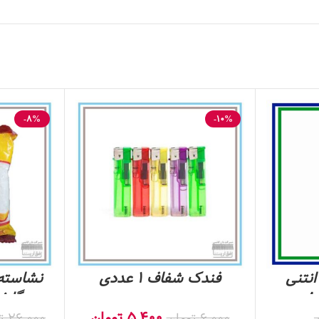
-8%
-10%
انتنی
فندک شفاف 1 عددی
نشاسته 
گلشهر 
5,400
تومان
6,000
تومان
26,000
ت