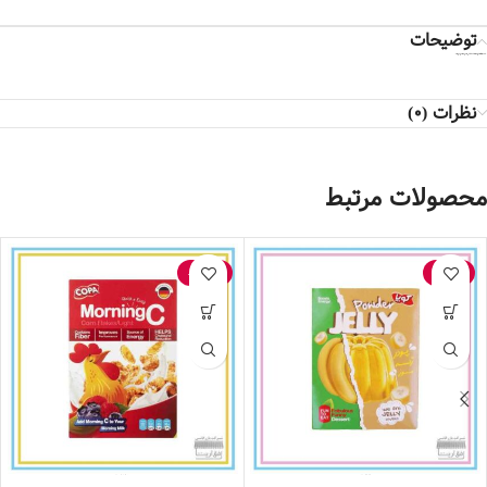
توضیحات
* کالا در صورت باز نشدن پلمپ و صدمه ندیدن شامل مرجوعی می‌شود*
نظرات (0)
محصولات مرتبط
-27%
-21%
پودر ژله موز کوپا- 100 گرم
غلات صبحانه بر پایه ذرت کوپا- 300گرم