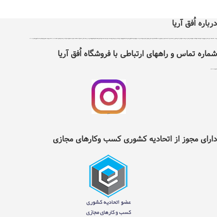
درباره اُفق آریا
اُفق آریا در سال 1399 با دریافت مجوز از اتحادیه کشوری کسب و کارهای مجازی ایران تاسیس شد .هدف اٌفق آریا درجهت توسعه آسایش، فرهنگ و حرکت در مسیر فناوری و بهبود بخشیدن به نحوه تامین کالاهای مورد نیاز و سلامت غذایی افراد با پایبندی به سه اصل ضمانت اصل بودن کالا ، ضمانت مرجوعی کلیه کالاها و پرداخت بعد از تحویل کالا ، می باشد ، اٌفق آریا دارای نماد اعتماد الکترونیک و تحت نظارت سازمان توسعه تجارت ایران می باشد. اٌفق آریا امکان خرید نیاز های مصرفی و روزانه خانواده شامل کلیه مواد غذایی و خوار وبار ،انواع نوشیدنی ها، تنقلات، لبنیات، مواد پروتئینی، انواع میوه و صیفی جات، مواد شوینده وبهداشتی ، آرایشی ، لوازم التحریر ، لوازم یدکی ، ابزار آلات و سایر کالاهای مجاز وقابل عرضه را با تنوع کافی و قیمت مناسب در دسترس عموم افراد قرار داده است . شما می توانید کلیه نیازهای روزانه خود را تنها با چند کلیک از طریق سایت و یا اپلیکیشن اٌفق آریا انتخاب و سفارش داده و در زمان دلخواه خود به صورت رایگان درب منزل تحویل بگیرید. در حال حاضر قابلیت خدمت‌رسانی به تمام نقاط شهرستان نیشابور را دارد و در آینده‌ای نزدیک دامنه‌ی موقعیت‌های تحت پوشش خود را گسترده‌تر خواهد کرد.لازم به ذکر است تمامی اجناس موجود درسایت اٌفق آریا دارای گارانتی و تعهد پشتیبانی مستقیم شرکت بازرگانی اٌفق آریا می باشند . تلفن 42217353
شماره تماس و راههای ارتباطی با فروشگاه اُفق آریا
شماره تلفن ثابت :
2217353(0514)
اینستگرام اُفق آریا
دارای مجوز از اتحادیه کشوری کسب وکارهای مجازی