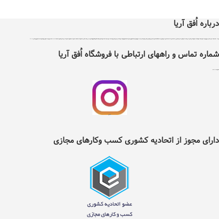
درباره اُفق آریا
اُفق آریا در سال 1399 با دریافت مجوز از اتحادیه کشوری کسب و کارهای مجازی ایران تاسیس شد .هدف اٌفق آریا درجهت توسعه آسایش، فرهنگ و حرکت در مسیر فناوری و بهبود بخشیدن به نحوه تامین کالاهای مورد نیاز و سلامت غذایی افراد با پایبندی به سه اصل ضمانت اصل بودن کالا ، ضمانت مرجوعی کلیه کالاها و پرداخت بعد از تحویل کالا ، می باشد ، اٌفق آریا دارای نماد اعتماد الکترونیک و تحت نظارت سازمان توسعه تجارت ایران می باشد. اٌفق آریا امکان خرید نیاز های مصرفی و روزانه خانواده شامل کلیه مواد غذایی و خوار وبار ،انواع نوشیدنی ها، تنقلات، لبنیات، مواد پروتئینی، انواع میوه و صیفی جات، مواد شوینده وبهداشتی ، آرایشی ، لوازم التحریر ، لوازم یدکی ، ابزار آلات و سایر کالاهای مجاز وقابل عرضه را با تنوع کافی و قیمت مناسب در دسترس عموم افراد قرار داده است . شما می توانید کلیه نیازهای روزانه خود را تنها با چند کلیک از طریق سایت و یا اپلیکیشن اٌفق آریا انتخاب و سفارش داده و در زمان دلخواه خود به صورت رایگان درب منزل تحویل بگیرید. در حال حاضر قابلیت خدمت‌رسانی به تمام نقاط شهرستان نیشابور را دارد و در آینده‌ای نزدیک دامنه‌ی موقعیت‌های تحت پوشش خود را گسترده‌تر خواهد کرد.لازم به ذکر است تمامی اجناس موجود درسایت اٌفق آریا دارای گارانتی و تعهد پشتیبانی مستقیم شرکت بازرگانی اٌفق آریا می باشند . تلفن 42217353
شماره تماس و راههای ارتباطی با فروشگاه اُفق آریا
شماره تلفن ثابت :
2217353(0514)
اینستگرام اُفق آریا
دارای مجوز از اتحادیه کشوری کسب وکارهای مجازی