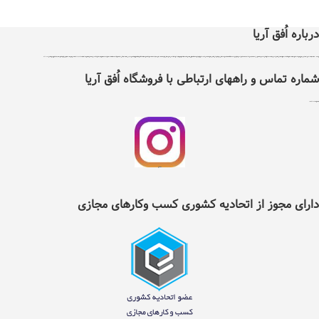
درباره اُفق آریا
اُفق آریا در سال 1399 با دریافت مجوز از اتحادیه کشوری کسب و کارهای مجازی ایران تاسیس شد .هدف اٌفق آریا درجهت توسعه آسایش، فرهنگ و حرکت در مسیر فناوری و بهبود بخشیدن به نحوه تامین کالاهای مورد نیاز و سلامت غذایی افراد با پایبندی به سه اصل ضمانت اصل بودن کالا ، ضمانت مرجوعی کلیه کالاها و پرداخت بعد از تحویل کالا ، می باشد ، اٌفق آریا دارای نماد اعتماد الکترونیک و تحت نظارت سازمان توسعه تجارت ایران می باشد. اٌفق آریا امکان خرید نیاز های مصرفی و روزانه خانواده شامل کلیه مواد غذایی و خوار وبار ،انواع نوشیدنی ها، تنقلات، لبنیات، مواد پروتئینی، انواع میوه و صیفی جات، مواد شوینده وبهداشتی ، آرایشی ، لوازم التحریر ، لوازم یدکی ، ابزار آلات و سایر کالاهای مجاز وقابل عرضه را با تنوع کافی و قیمت مناسب در دسترس عموم افراد قرار داده است . شما می توانید کلیه نیازهای روزانه خود را تنها با چند کلیک از طریق سایت و یا اپلیکیشن اٌفق آریا انتخاب و سفارش داده و در زمان دلخواه خود به صورت رایگان درب منزل تحویل بگیرید. در حال حاضر قابلیت خدمت‌رسانی به تمام نقاط شهرستان نیشابور را دارد و در آینده‌ای نزدیک دامنه‌ی موقعیت‌های تحت پوشش خود را گسترده‌تر خواهد کرد.لازم به ذکر است تمامی اجناس موجود درسایت اٌفق آریا دارای گارانتی و تعهد پشتیبانی مستقیم شرکت بازرگانی اٌفق آریا می باشند . تلفن 42217353
شماره تماس و راههای ارتباطی با فروشگاه اُفق آریا
شماره تلفن ثابت :
2217353(0514)
اینستگرام اُفق آریا
دارای مجوز از اتحادیه کشوری کسب وکارهای مجازی