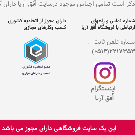
ذکر است تمامی اجناس موجود درسایت اٌفق آریا دارای گارانت
شماره تماس و راههای
دارای مجوز از اتحادیه کشوری
ارتباطی با فروشگاه اُفق آریا
کسب وکارهای مجازی
شماره تلفن ثابت :
2217353(0514)
اینستگرام
اُفق آریا
این یک سایت فروشگاهی دارای مجوز می باشد که
تمامی حقوق برای سایت اُفق آریا محفوظ است.