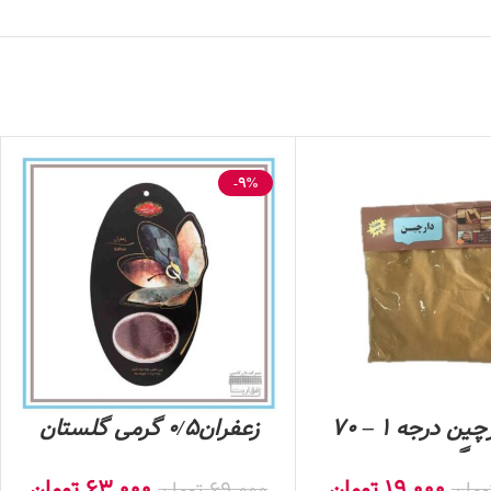
-9%
پودر دارچین درجه 1 – 70
زعفران0/5 گرمی گلستان
گرمی
19,000
تومان
63,000
تومان
ومان
69,000
تومان