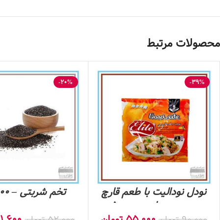
محصولات مرتبط
-20%
-39%
نودل نودالیت با طعم قارچ
تخم شربتی – 100 گرم
و پنیر پیتزا- بسته‌ی 5
عددی
55,000
تومان
1,600
90,000
تومان
52,000
تومان