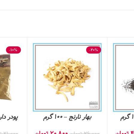
-10%
-20%
بهار نارنج – 100 گرم
4
تومان
20,800
تومان
26,000
تومان
21,000
ت