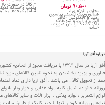
* کالا در صورت باز
90,500
تومان
پلمپ و صدمه ندید
-حاوی آلوئه ورا،
شامل مرجوعی می‌
هیالورونیک اسید، نیاسین
آمید و آلانتوئین -فاقد
الکل، پارابن و سولفات –
پاک کننده آرایش صورت،
چشم
درباره اُفق آریا
اُفق آریا در سال 1399 با دریافت م
فناوری و بهبود بخشیدن به نحوه تامین کالاهای مورد نی
بعد از تحویل کالا ، می باشد ، اٌفق آریا دارای نماد اع
روزانه خانواده شامل کلیه مواد غذایی و خوار وبار ،انو
لوازم التحریر ، لوازم یدکی ، ابزار آلات و سایر کالاه
نیازهای روزانه خود را تنها با چند کلیک از طریق سایت 