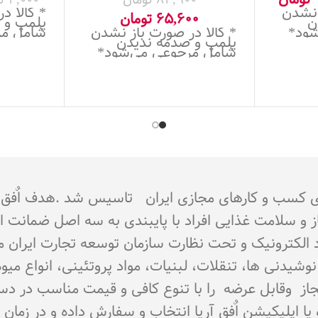
 نشدن
* کالا د
65,600
تومان
ن
پلمپ و 
شود*
* کالا در صورت باز نشدن
شامل مر
پلمپ و صدمه ندیدن
شامل مرجوعی می‌شود*
جوز از اتحادیه کشوری کسب و کارهای مجازی ایران تاسیس شد 
از و سلامت غذایی افراد با پایبندی به سه اصل ضمانت 
تماد الکترونیک و تحت نظارت سازمان توسعه تجارت ایران 
اع نوشیدنی ها، تنقلات، لبنیات، مواد پروتئینی، انواع 
ای مجاز وقابل عرضه را با تنوع کافی و قیمت مناسب در د
و یا اپلیکیشن اٌفق آریا انتخاب و سفارش داده و در زما