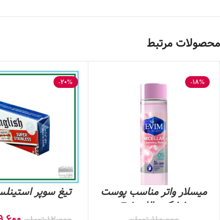
محصولات مرتبط
-20%
-18%
میسلار واتر مناسب پوست
خشک Evim 210
عدد
میلی‌لیتر- کد 3025
9,600
110,000
تومان
12,000
تومان