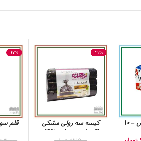
-17%
-22%
تیغ سوپر استینلس – 10
کیسه سه رولی مشکی
قلم سوسک
اقتصادی ریحانه ( 33
تومان
عددی )
83,900
تومان
3,000
ت