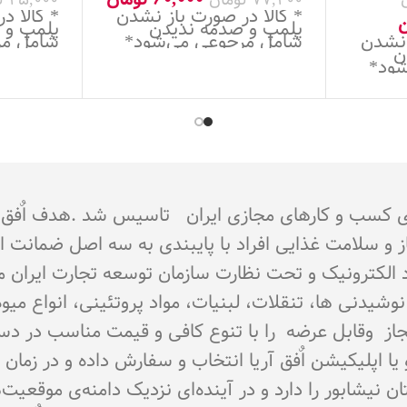
* کالا در صورت باز نشدن
* کالا د
ن
پلمپ و صدمه ندیدن
پلمپ و 
 نشدن
شامل مرجوعی می‌شود*
شامل مر
ن
شود*
جوز از اتحادیه کشوری کسب و کارهای مجازی ایران تاسیس شد 
از و سلامت غذایی افراد با پایبندی به سه اصل ضمانت 
تماد الکترونیک و تحت نظارت سازمان توسعه تجارت ایران 
اع نوشیدنی ها، تنقلات، لبنیات، مواد پروتئینی، انواع 
ای مجاز وقابل عرضه را با تنوع کافی و قیمت مناسب در د
و یا اپلیکیشن اٌفق آریا انتخاب و سفارش داده و در زما
نیشابور را دارد و در آینده‌ای نزدیک دامنه‌ی موقعیت