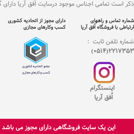
ذکر است تمامی اجناس موجود درسایت اٌفق آریا دارای گارانت
شماره تماس و راههای
دارای مجوز از اتحادیه کشوری
ارتباطی با فروشگاه اُفق آریا
کسب وکارهای مجازی
شماره تلفن ثابت :
2217353(0514)
اینستگرام
اُفق آریا
این یک سایت فروشگاهی دارای مجوز می باشد که
تمامی حقوق برای سایت اُفق آریا محفوظ است.