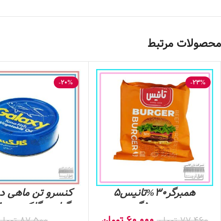
محصولات مرتبط
-20%
-23%
همبرگر30%تانیس5
کنسرو تن ماهی در
عددی500گرم
گیاهی گلکسی-180 گرم
60,000
تومان
77,460
تومان
87,500
تومان