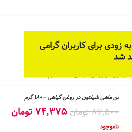
 آماده سازی بستر مناسب برای ارائه خدمات پیوسته و دائمی م
ه زودی برای کاربران گرامی
د شد
 جات
لتون در روغن گیاهی – 180 گرم
تن ماهی شیلتون در روغن گیاهی – 180 گرم
74,375
تومان
87,500
تومان
ناموجود