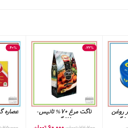
-40%
-22%
 روغن
ناگت مرغ 70% تانیس-
عصاره گ
250 گرم
60,000
تومان
77,200
تومان
25,000
ت