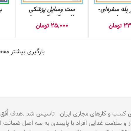
 پله سفره‌ای-
ست وسایل پزشکی
ب
800
پلاستیکی- کد 8000
40ع
23
تومان
25,000
تومان
بارگیری بیشتر مح
جوز از اتحادیه کشوری کسب و کارهای مجازی ایران تاسیس شد 
از و سلامت غذایی افراد با پایبندی به سه اصل ضمانت 